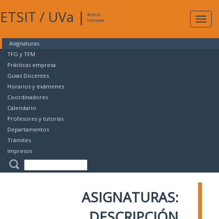
ETSIT
/
UVa
|
Acceso
Expan
Intranet
naveg
Asignaturas
TFG y TFM
Prácticas empresa
Guías Docentes
Horarios y exámenes
Coordinadores
Calendario
Profesores y tutorías
Departamentos
Trámites
Impresos
ASIGNATURAS:
DESCRIPCIÓN