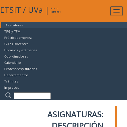
ETSIT
/
UVa
|
Acceso
Expan
Intranet
naveg
Asignaturas
TFG y TFM
Prácticas empresa
Guías Docentes
Horarios y exámenes
Coordinadores
Calendario
Profesores y tutorías
Departamentos
Trámites
Impresos
ASIGNATURAS:
DESCRIPCIÓN