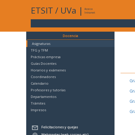
ETSIT
/
UVa
|
Acceso
Intranet
Docencia
Asignaturas
TFG y TFM
Prácticas empresa
Guías Docentes
Horarios y exámenes
Coordinadores
Gr
Calendario
Profesores y tutorías
Gr
Departamentos
Gr
Trámites
Impresos
Gr
Felicitaciones y quejas
Webmaster (web,correo,etc)