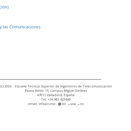
ción)
 y las Comunicaciones
(c) 2026 :: Escuela Técnica Superior de Ingenieros de Telecomunicación
Paseo Belén 15. Campus Miguel Delibes
47011 Valladolid, España
Tel: +34 983 423660
email: infoacceso
tel
uva
es