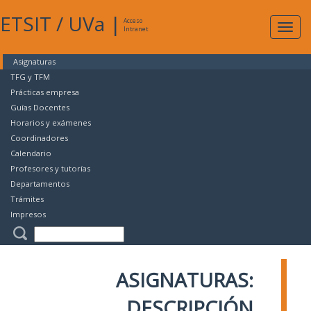
ETSIT
/
UVa
|
Acceso
Expan
Intranet
naveg
Asignaturas
TFG y TFM
Prácticas empresa
Guías Docentes
Horarios y exámenes
Coordinadores
Calendario
Profesores y tutorías
Departamentos
Trámites
Impresos
ASIGNATURAS:
DESCRIPCIÓN