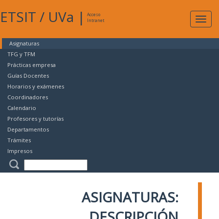
ETSIT
/
UVa
|
Acceso
Expan
Intranet
naveg
Asignaturas
TFG y TFM
Prácticas empresa
Guías Docentes
Horarios y exámenes
Coordinadores
Calendario
Profesores y tutorías
Departamentos
Trámites
Impresos
ASIGNATURAS:
DESCRIPCIÓN