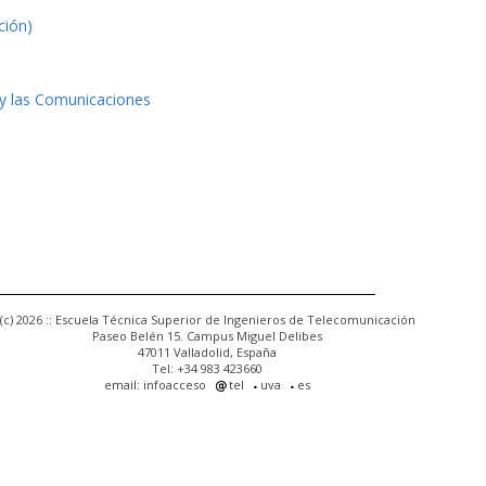
ción)
 y las Comunicaciones
(c) 2026 :: Escuela Técnica Superior de Ingenieros de Telecomunicación
Paseo Belén 15. Campus Miguel Delibes
47011 Valladolid, España
Tel: +34 983 423660
email: infoacceso
tel
uva
es