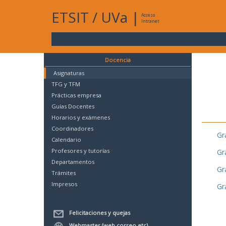
ETSIT
/
UVa
|
Acceso
Intranet
Docencia
Asignaturas
TFG y TFM
Prácticas empresa
Guías Docentes
Horarios y exámenes
Coordinadores
Gr
Calendario
Profesores y tutorías
Gr
Departamentos
Gr
Trámites
Impresos
Gr
Felicitaciones y quejas
Webmaster (web,correo,etc)