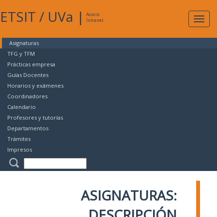
ETSIT
/
UVa
|
Acceso
Expan
Intranet
naveg
Asignaturas
TFG y TFM
Prácticas empresa
Guías Docentes
Horarios y exámenes
Coordinadores
Calendario
Profesores y tutorías
Departamentos
Trámites
Impresos
ASIGNATURAS:
DESCRIPCIÓN