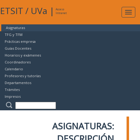
ETSIT
/
UVa
|
Acceso
Expan
Intranet
naveg
Asignaturas
TFG y TFM
Prácticas empresa
Guías Docentes
Horarios y exámenes
Coordinadores
Calendario
Profesores y tutorías
Departamentos
Trámites
Impresos
ASIGNATURAS:
DESCRIPCIÓN