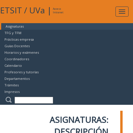
ETSIT
/
UVa
|
Acceso
Expan
Intranet
naveg
Asignaturas
TFG y TFM
Prácticas empresa
Guías Docentes
Horarios y exámenes
Coordinadores
Calendario
Profesores y tutorías
Departamentos
Trámites
Impresos
ASIGNATURAS:
DESCRIPCIÓN