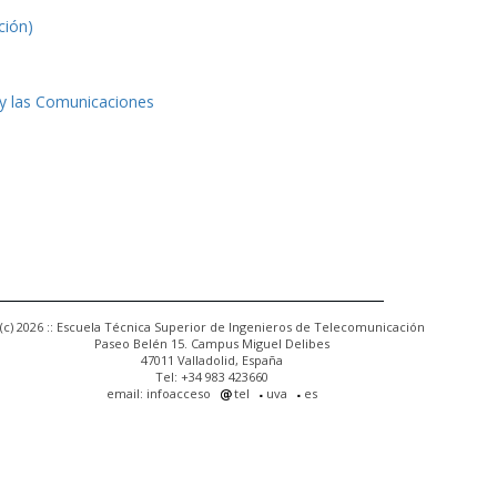
ción)
 y las Comunicaciones
(c) 2026 :: Escuela Técnica Superior de Ingenieros de Telecomunicación
Paseo Belén 15. Campus Miguel Delibes
47011 Valladolid, España
Tel: +34 983 423660
email: infoacceso
tel
uva
es