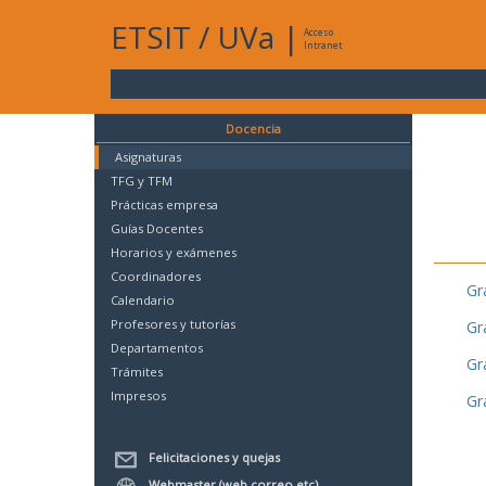
ETSIT
/
UVa
|
Acceso
Intranet
Docencia
Asignaturas
TFG y TFM
Prácticas empresa
Guías Docentes
Horarios y exámenes
Coordinadores
Gr
Calendario
Profesores y tutorías
Gr
Departamentos
Gr
Trámites
Impresos
Gr
Felicitaciones y quejas
Webmaster (web,correo,etc)