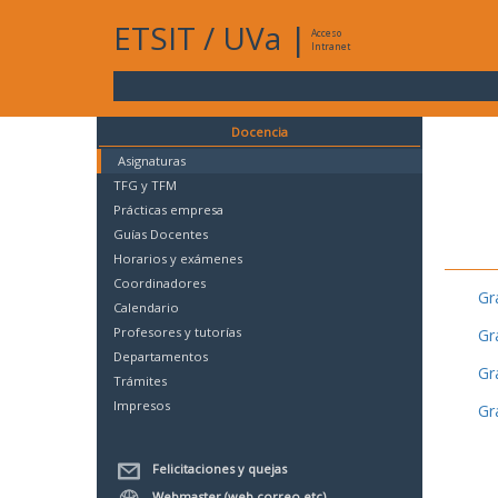
ETSIT
/
UVa
|
Acceso
Intranet
Docencia
Asignaturas
TFG y TFM
Prácticas empresa
Guías Docentes
Horarios y exámenes
Coordinadores
Gr
Calendario
Profesores y tutorías
Gr
Departamentos
Gr
Trámites
Impresos
Gr
Felicitaciones y quejas
Webmaster (web,correo,etc)