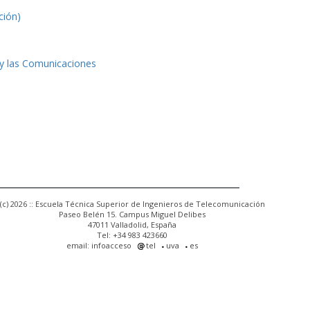
ción)
 y las Comunicaciones
(c) 2026 :: Escuela Técnica Superior de Ingenieros de Telecomunicación
Paseo Belén 15. Campus Miguel Delibes
47011 Valladolid, España
Tel: +34 983 423660
email: infoacceso
tel
uva
es