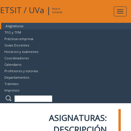
ETSIT
/
UVa
|
Acceso
Expan
Intranet
naveg
Asignaturas
TFG y TFM
Prácticas empresa
Guías Docentes
Horarios y exámenes
Coordinadores
Calendario
Profesores y tutorías
Departamentos
Trámites
Impresos
ASIGNATURAS:
DESCRIPCIÓN