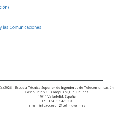
ción)
 y las Comunicaciones
(c) 2026 :: Escuela Técnica Superior de Ingenieros de Telecomunicación
Paseo Belén 15. Campus Miguel Delibes
47011 Valladolid, España
Tel: +34 983 423660
email: infoacceso
tel
uva
es