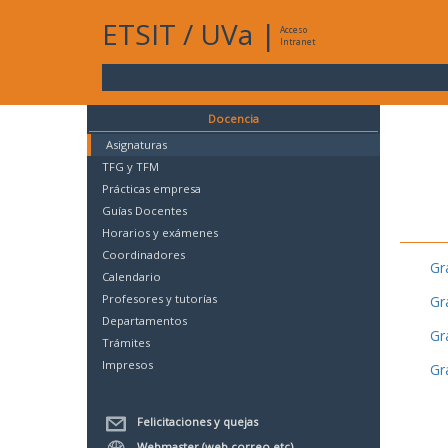
ETSIT
/
UVa
|
Acceso
Intranet
Docencia
Asignaturas
TFG y TFM
Prácticas empresa
Guías Docentes
Horarios y exámenes
Coordinadores
Gr
Calendario
Profesores y tutorías
Gr
Departamentos
Gr
Trámites
Impresos
Gr
Felicitaciones y quejas
Webmaster (web,correo,etc)