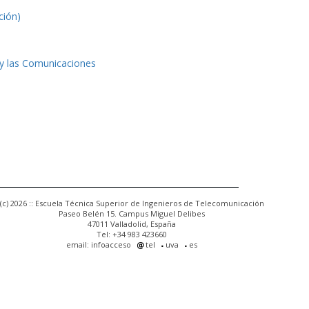
ción)
 y las Comunicaciones
(c) 2026 :: Escuela Técnica Superior de Ingenieros de Telecomunicación
Paseo Belén 15. Campus Miguel Delibes
47011 Valladolid, España
Tel: +34 983 423660
email: infoacceso
tel
uva
es