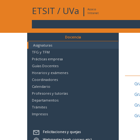
ETSIT
/
UVa
|
Acceso
Intranet
Docencia
Asignaturas
TFG y TFM
Prácticas empresa
Guías Docentes
Horarios y exámenes
Coordinadores
Gr
Calendario
Profesores y tutorías
Gr
Departamentos
Gr
Trámites
Impresos
Gr
Felicitaciones y quejas
Webmaster (web,correo,etc)