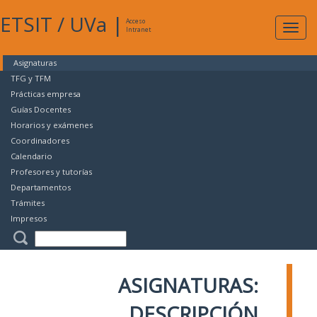
ETSIT
/
UVa
|
Acceso
Expan
Intranet
naveg
Asignaturas
TFG y TFM
Prácticas empresa
Guías Docentes
Horarios y exámenes
Coordinadores
Calendario
Profesores y tutorías
Departamentos
Trámites
Impresos
ASIGNATURAS:
DESCRIPCIÓN