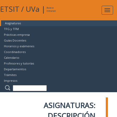
ETSIT
/
UVa
|
Acceso
Expan
Intranet
naveg
Asignaturas
TFG y TFM
Prácticas empresa
Guías Docentes
Horarios y exámenes
Coordinadores
Calendario
Profesores y tutorías
Departamentos
Trámites
Impresos
ASIGNATURAS:
DESCRIPCIÓN