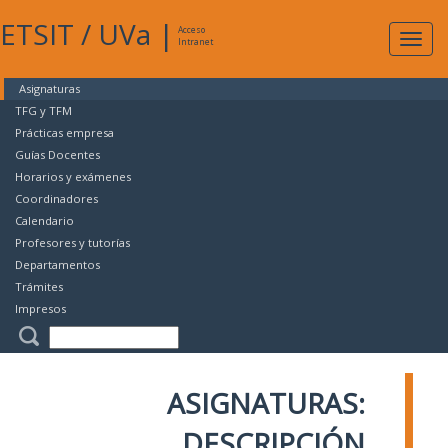
ETSIT
/
UVa
|
Acceso
Expan
Intranet
naveg
Asignaturas
TFG y TFM
Prácticas empresa
Guías Docentes
Horarios y exámenes
Coordinadores
Calendario
Profesores y tutorías
Departamentos
Trámites
Impresos
ASIGNATURAS:
DESCRIPCIÓN