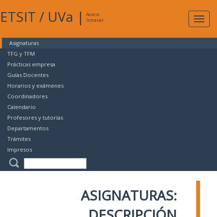
ETSIT
/
UVa
|
Acceso
Expan
Intranet
naveg
Asignaturas
TFG y TFM
Prácticas empresa
Guías Docentes
Horarios y exámenes
Coordinadores
Calendario
Profesores y tutorías
Departamentos
Trámites
Impresos
ASIGNATURAS:
DESCRIPCIÓN