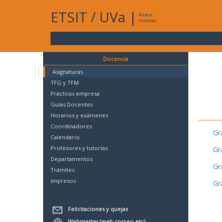
ETSIT
/
UVa
|
Acceso
Intranet
Docencia
Asignaturas
TFG y TFM
Prácticas empresa
Guías Docentes
Horarios y exámenes
Coordinadores
Gr
Calendario
Profesores y tutorías
Gr
Departamentos
Gr
Trámites
Impresos
Gr
Felicitaciones y quejas
Webmaster (web,correo,etc)