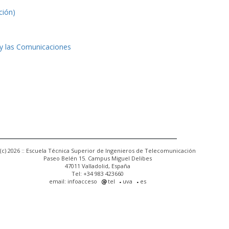
ción)
 y las Comunicaciones
(c) 2026 :: Escuela Técnica Superior de Ingenieros de Telecomunicación
Paseo Belén 15. Campus Miguel Delibes
47011 Valladolid, España
Tel: +34 983 423660
email: infoacceso
tel
uva
es