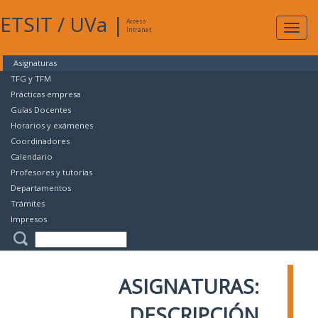
ETSIT
/
UVa
|
Acceso
Expan
Intranet
naveg
Asignaturas
TFG y TFM
Prácticas empresa
Guías Docentes
Horarios y exámenes
Coordinadores
Calendario
Profesores y tutorías
Departamentos
Trámites
Impresos
ASIGNATURAS:
DESCRIPCIÓN