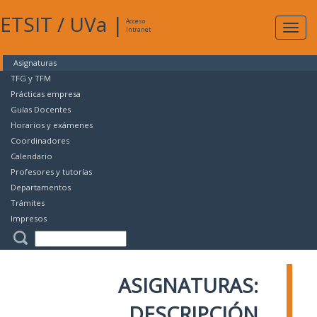
ETSIT
/
UVa
|
Acceso
Expan
Intranet
naveg
Asignaturas
TFG y TFM
Prácticas empresa
Guías Docentes
Horarios y exámenes
Coordinadores
Calendario
Profesores y tutorías
Departamentos
Trámites
Impresos
ASIGNATURAS:
DESCRIPCIÓN