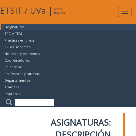
ETSIT
/
UVa
|
Acceso
Expan
Intranet
naveg
Asignaturas
TFG y TFM
Prácticas empresa
Guías Docentes
Horarios y exámenes
Coordinadores
Calendario
Profesores y tutorías
Departamentos
Trámites
Impresos
ASIGNATURAS:
DESCRIPCIÓN