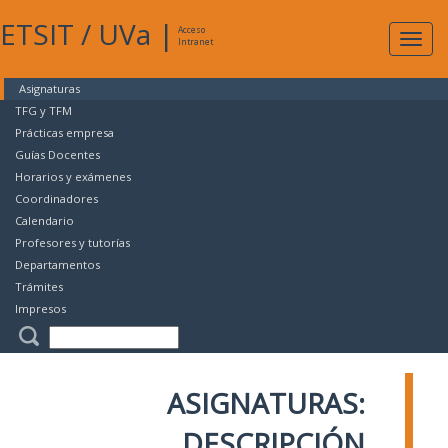
ETSIT
/
UVa
|
Acceso
Expan
Intranet
naveg
Asignaturas
TFG y TFM
Prácticas empresa
Guías Docentes
Horarios y exámenes
Coordinadores
Calendario
Profesores y tutorías
Departamentos
Trámites
Impresos
ASIGNATURAS:
DESCRIPCIÓN