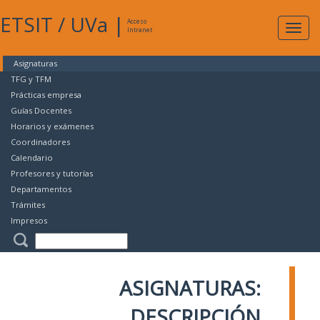
ETSIT
/
UVa
|
Acceso
Expan
Intranet
naveg
Asignaturas
TFG y TFM
Prácticas empresa
Guías Docentes
Horarios y exámenes
Coordinadores
Calendario
Profesores y tutorías
Departamentos
Trámites
Impresos
ASIGNATURAS:
DESCRIPCIÓN