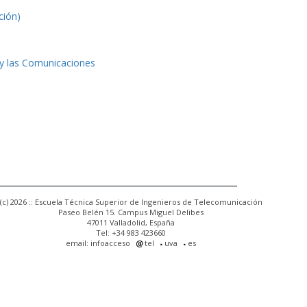
ción)
 y las Comunicaciones
(c) 2026 :: Escuela Técnica Superior de Ingenieros de Telecomunicación
Paseo Belén 15. Campus Miguel Delibes
47011 Valladolid, España
Tel: +34 983 423660
email: infoacceso
tel
uva
es