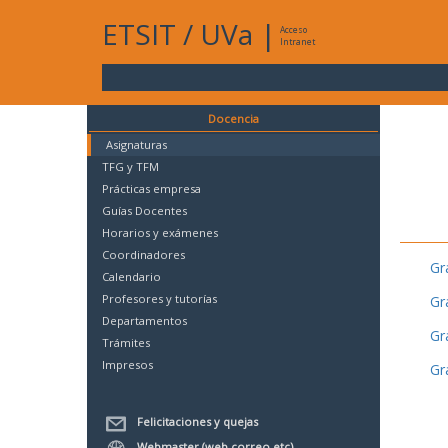
ETSIT
/
UVa
|
Acceso
Intranet
Docencia
Asignaturas
TFG y TFM
Prácticas empresa
Guías Docentes
Horarios y exámenes
Coordinadores
Gr
Calendario
Profesores y tutorías
Gr
Departamentos
Gr
Trámites
Impresos
Gr
Felicitaciones y quejas
Webmaster (web,correo,etc)