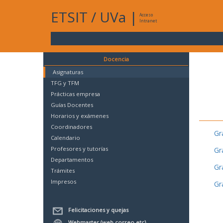
ETSIT
/
UVa
|
Acceso
Intranet
Docencia
Asignaturas
TFG y TFM
Prácticas empresa
Guías Docentes
Horarios y exámenes
Coordinadores
Gr
Calendario
Profesores y tutorías
Gr
Departamentos
Gr
Trámites
Impresos
Gr
Felicitaciones y quejas
Webmaster (web,correo,etc)