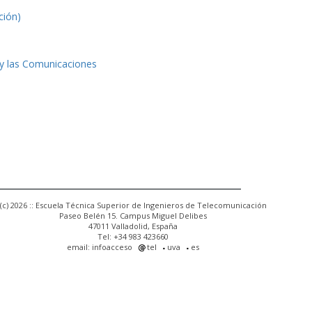
ción)
 y las Comunicaciones
(c) 2026 :: Escuela Técnica Superior de Ingenieros de Telecomunicación
Paseo Belén 15. Campus Miguel Delibes
47011 Valladolid, España
Tel: +34 983 423660
email: infoacceso
tel
uva
es