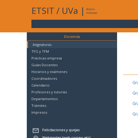
ETSIT
/
UVa
|
Acceso
Intranet
Docencia
Asignaturas
TFG y TFM
Prácticas empresa
Guías Docentes
Horarios y exámenes
Coordinadores
Gr
Calendario
Profesores y tutorías
Gr
Departamentos
Gr
Trámites
Impresos
Gr
Felicitaciones y quejas
Webmaster (web,correo,etc)