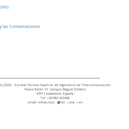
ción)
 y las Comunicaciones
(c) 2026 :: Escuela Técnica Superior de Ingenieros de Telecomunicación
Paseo Belén 15. Campus Miguel Delibes
47011 Valladolid, España
Tel: +34 983 423660
email: infoacceso
tel
uva
es