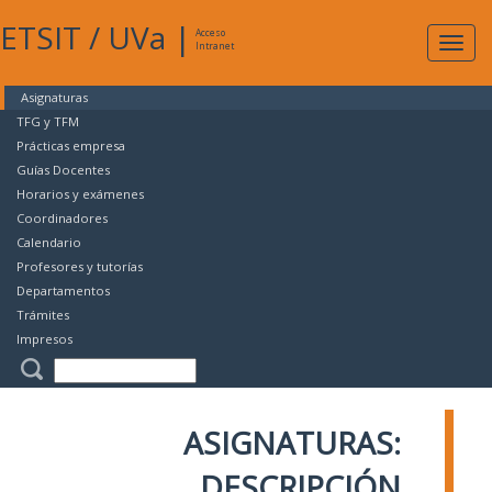
ETSIT
/
UVa
|
Acceso
Expan
Intranet
naveg
Asignaturas
TFG y TFM
Prácticas empresa
Guías Docentes
Horarios y exámenes
Coordinadores
Calendario
Profesores y tutorías
Departamentos
Trámites
Impresos
ASIGNATURAS:
DESCRIPCIÓN