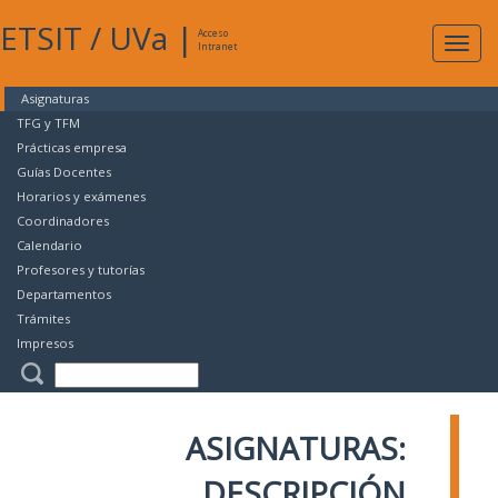
ETSIT
/
UVa
|
Acceso
Expan
Intranet
naveg
Asignaturas
TFG y TFM
Prácticas empresa
Guías Docentes
Horarios y exámenes
Coordinadores
Calendario
Profesores y tutorías
Departamentos
Trámites
Impresos
ASIGNATURAS:
DESCRIPCIÓN