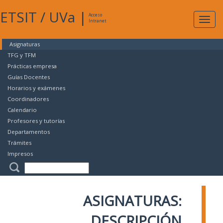
ETSIT
/
UVa
|
Acceso
Expan
Intranet
naveg
Asignaturas
TFG y TFM
Prácticas empresa
Guías Docentes
Horarios y exámenes
Coordinadores
Calendario
Profesores y tutorías
Departamentos
Trámites
Impresos
ASIGNATURAS:
DESCRIPCIÓN