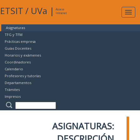
ETSIT
/
UVa
|
Acceso
Expan
Intranet
naveg
Asignaturas
TFG y TFM
Prácticas empresa
Guías Docentes
Horarios y exámenes
Coordinadores
Calendario
Profesores y tutorías
Departamentos
Trámites
Impresos
ASIGNATURAS:
DESCRIPCIÓN