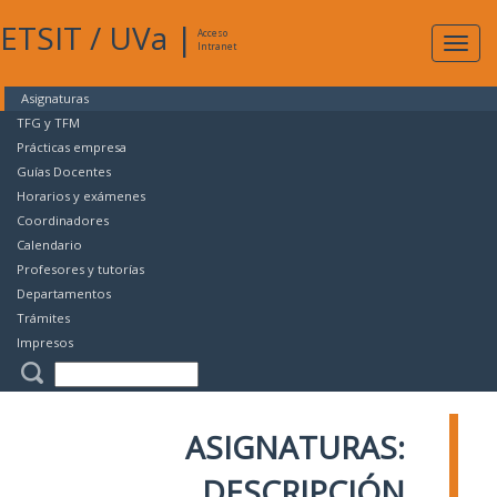
ETSIT
/
UVa
|
Acceso
Expan
Intranet
naveg
Asignaturas
TFG y TFM
Prácticas empresa
Guías Docentes
Horarios y exámenes
Coordinadores
Calendario
Profesores y tutorías
Departamentos
Trámites
Impresos
ASIGNATURAS:
DESCRIPCIÓN