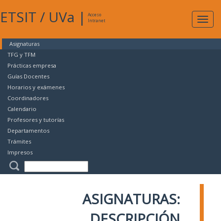
ETSIT
/
UVa
|
Acceso
Expan
Intranet
naveg
Asignaturas
TFG y TFM
Prácticas empresa
Guías Docentes
Horarios y exámenes
Coordinadores
Calendario
Profesores y tutorías
Departamentos
Trámites
Impresos
ASIGNATURAS:
DESCRIPCIÓN