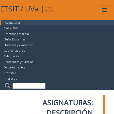
ETSIT
/
UVa
|
Acceso
Expan
Intranet
naveg
Asignaturas
TFG y TFM
Prácticas empresa
Guías Docentes
Horarios y exámenes
Coordinadores
Calendario
Profesores y tutorías
Departamentos
Trámites
Impresos
ASIGNATURAS:
DESCRIPCIÓN