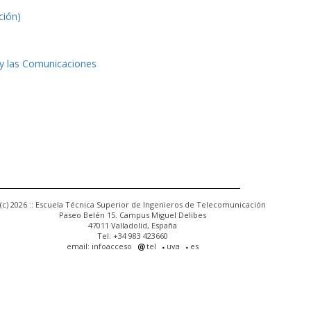
ción)
 y las Comunicaciones
(c) 2026 :: Escuela Técnica Superior de Ingenieros de Telecomunicación
Paseo Belén 15. Campus Miguel Delibes
47011 Valladolid, España
Tel: +34 983 423660
email: infoacceso
tel
uva
es