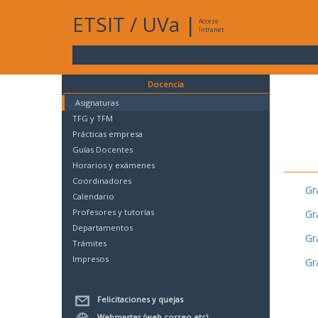
ETSIT
/
UVa
|
Acceso
Intranet
Docencia
Asignaturas
TFG y TFM
Prácticas empresa
Guías Docentes
Horarios y exámenes
Coordinadores
Gr
Calendario
Profesores y tutorías
Gr
Departamentos
Gr
Trámites
Impresos
Gr
Felicitaciones y quejas
Webmaster (web,correo,etc)