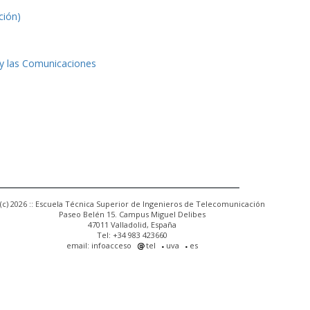
ción)
 y las Comunicaciones
(c) 2026 :: Escuela Técnica Superior de Ingenieros de Telecomunicación
Paseo Belén 15. Campus Miguel Delibes
47011 Valladolid, España
Tel: +34 983 423660
email: infoacceso
tel
uva
es