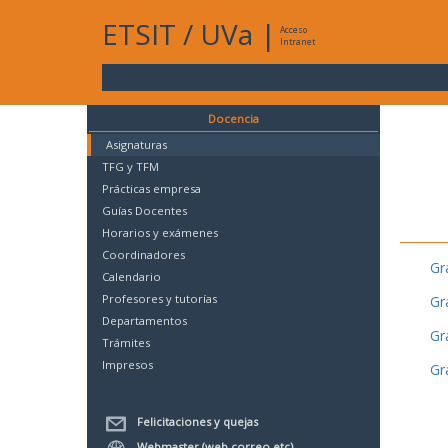
ETSIT
/
UVa
|
Acceso
Intranet
Docencia
Asignaturas
TFG y TFM
Prácticas empresa
Guías Docentes
Horarios y exámenes
Coordinadores
Gr
Calendario
Profesores y tutorías
Gr
Departamentos
Gr
Trámites
Impresos
Gr
Felicitaciones y quejas
Webmaster (web,correo,etc)