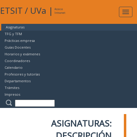
ETSIT
/
UVa
|
Acceso
Expan
Intranet
naveg
Asignaturas
TFG y TFM
Prácticas empresa
Guías Docentes
Horarios y exámenes
Coordinadores
Calendario
Profesores y tutorías
Departamentos
Trámites
Impresos
ASIGNATURAS:
DESCRIPCIÓN