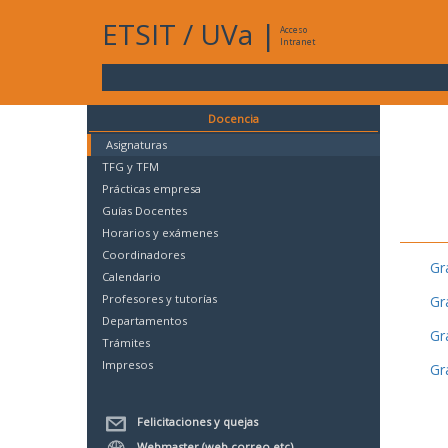
ETSIT
/
UVa
|
Acceso
Intranet
Docencia
Asignaturas
TFG y TFM
Prácticas empresa
Guías Docentes
Horarios y exámenes
Coordinadores
Gr
Calendario
Profesores y tutorías
Gr
Departamentos
Gr
Trámites
Impresos
Gr
Felicitaciones y quejas
Webmaster (web,correo,etc)