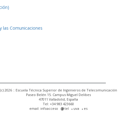
ción)
 y las Comunicaciones
(c) 2026 :: Escuela Técnica Superior de Ingenieros de Telecomunicación
Paseo Belén 15. Campus Miguel Delibes
47011 Valladolid, España
Tel: +34 983 423660
email: infoacceso
tel
uva
es