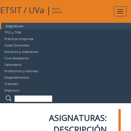
ETSIT
/
UVa
|
Acceso
Expan
Intranet
naveg
Asignaturas
TFG y TFM
Prácticas empresa
Guías Docentes
Horarios y exámenes
Coordinadores
Calendario
Profesores y tutorías
Departamentos
Trámites
Impresos
ASIGNATURAS:
DESCRIPCIÓN