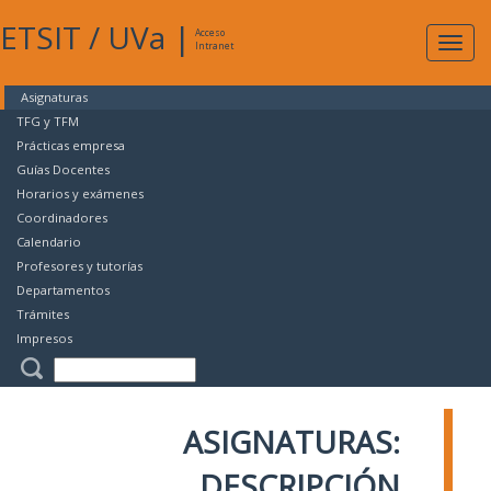
ETSIT
/
UVa
|
Acceso
Expan
Intranet
naveg
Asignaturas
TFG y TFM
Prácticas empresa
Guías Docentes
Horarios y exámenes
Coordinadores
Calendario
Profesores y tutorías
Departamentos
Trámites
Impresos
ASIGNATURAS:
DESCRIPCIÓN