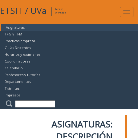
ETSIT
/
UVa
|
Acceso
Expan
Intranet
naveg
Asignaturas
TFG y TFM
Prácticas empresa
Guías Docentes
Horarios y exámenes
Coordinadores
Calendario
Profesores y tutorías
Departamentos
Trámites
Impresos
ASIGNATURAS:
DESCRIPCIÓN