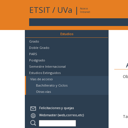
ETSIT
/
UVa
|
Acceso
Intranet
Estudios
Grado
Doble Grado
PARS
Postgrado
Semestre Internacional
Estudios Extinguidos
Ob
Vías de acceso
Bachillerato y Ciclos
Otras vías
Felicitaciones y quejas
Webmaster (web,correo,etc)
Ta