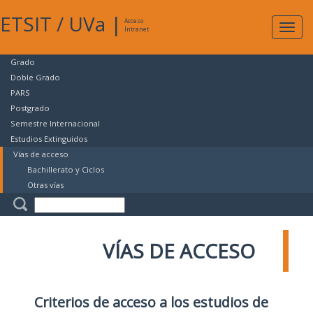
ETSIT
/
UVa
|
Acceso
Expan
Intranet
naveg
Grado
Doble Grado
PARS
Postgrado
Semestre Internacional
Estudios Extinguidos
Vías de acceso
Bachillerato y Ciclos
Otras vías
VÍAS DE ACCESO
Criterios de acceso a los estudios de