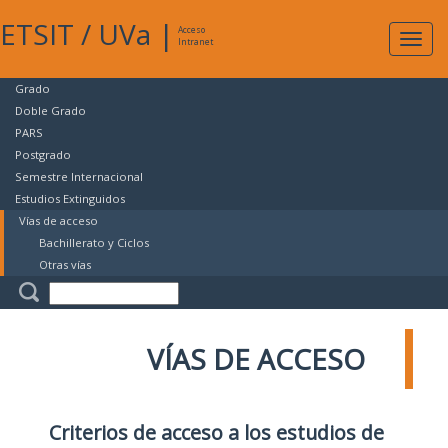
ETSIT
/
UVa
|
Acceso
Expan
Intranet
naveg
Grado
Doble Grado
PARS
Postgrado
Semestre Internacional
Estudios Extinguidos
Vías de acceso
Bachillerato y Ciclos
Otras vías
VÍAS DE ACCESO
Criterios de acceso a los estudios de