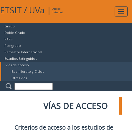
ETSIT
/
UVa
|
Acceso
Expan
Intranet
naveg
Grado
Doble Grado
PARS
Postgrado
Semestre Internacional
Estudios Extinguidos
Vías de acceso
Bachillerato y Ciclos
Otras vías
VÍAS DE ACCESO
Criterios de acceso a los estudios de