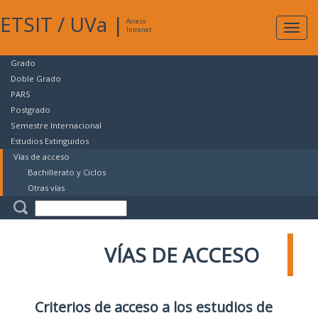
ETSIT
/
UVa
|
Acceso
Expan
Intranet
naveg
Grado
Doble Grado
PARS
Postgrado
Semestre Internacional
Estudios Extinguidos
Vías de acceso
Bachillerato y Ciclos
Otras vías
VÍAS DE ACCESO
Criterios de acceso a los estudios de