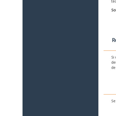
té
So
R
Si
de
de
Se