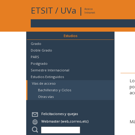
ETSIT
/
UVa
|
Acceso
Intranet
Estudios
Grado
Doble Grado
PARS
Postgrado
Semestre Internacional
Estudios Extinguidos
Lo
Vías de acceso
po
Bachillerato y Ciclos
ac
Otras vías
Felicitaciones y quejas
Má
Webmaster (web,correo,etc)