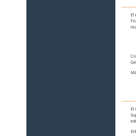
El
Fo
re
Co
Ge
Má
El
Su
ed
En