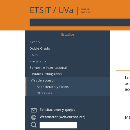
ETSIT
/
UVa
|
Acceso
Intranet
Estudios
Grado
Doble Grado
PARS
Postgrado
Semestre Internacional
Estudios Extinguidos
Lo
Vías de acceso
po
Bachillerato y Ciclos
ac
Otras vías
Felicitaciones y quejas
Má
Webmaster (web,correo,etc)