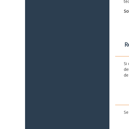
té
So
R
Si
de
de
Se