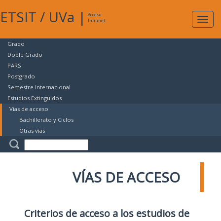
ETSIT
/
UVa
|
Acceso
Expan
Intranet
naveg
Grado
Doble Grado
PARS
Postgrado
Semestre Internacional
Estudios Extinguidos
Vías de acceso
Bachillerato y Ciclos
Otras vías
VÍAS DE ACCESO
Criterios de acceso a los estudios de