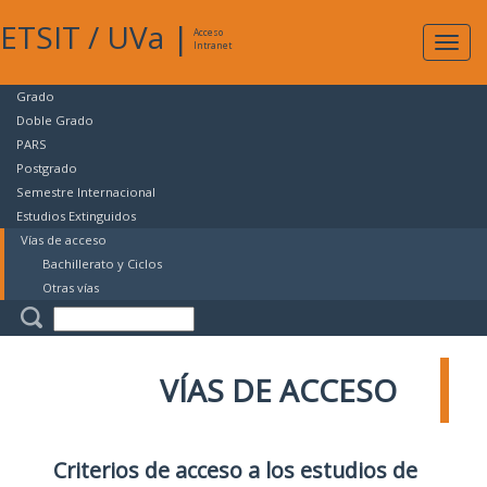
ETSIT
/
UVa
|
Acceso
Expan
Intranet
naveg
Grado
Doble Grado
PARS
Postgrado
Semestre Internacional
Estudios Extinguidos
Vías de acceso
Bachillerato y Ciclos
Otras vías
VÍAS DE ACCESO
Criterios de acceso a los estudios de